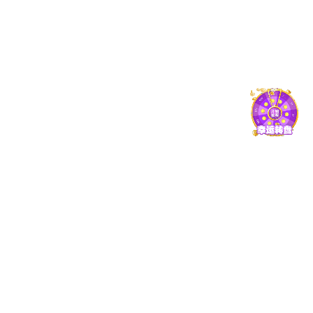
年度回顾
开云app官方在线 - 开云体育登录 - 开云通过模块化页
面呈现开云app官方在线服务内容，便于用户快速...
传奇故事
离线阅读，开云app官方在线 - 开云体育登录 - 开云
无网也不怕。
探索更多内容
推送机制更新...
专业写手深度解读，不止...