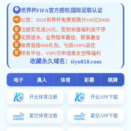
开云app官方在线 - 开云体育登
录 - 开云 六大核心服务，全方位
覆盖您的赛事需求。...
单场数据评价预期进球，最容易犯什么错
当世界杯的烽火燃遍全球，球迷们热衷于用一个个
冰冷的数据去丈量球员的炙热脚感。预期进...