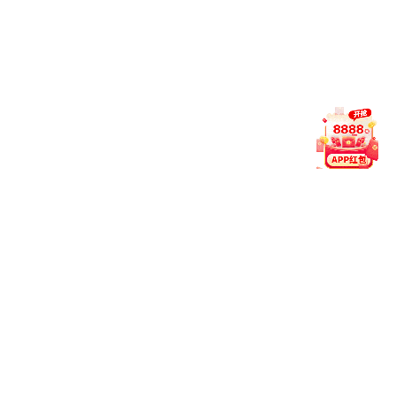
常见咨询
沙特阿拉伯布莱坎迎战佛
得角牵制防线作用是否足
以牵制对手后防 · 用户常
问
在世界杯的舞台上，每一
场对决都如同一场精心编
排的戏剧，而沙特阿拉伯
与佛得角的交锋，或许正
是那个被