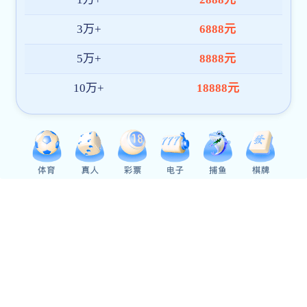
在足球世界的璀璨星河中，喀麦隆猎豹埃托奥的名
字总是与速度、力量和致命的终结能力紧密...
2026-08-07
富勒姆战术观察：错失机会后调整仍需打磨
当克拉文农场的喧嚣渐渐散去，留下的并非只有比
分牌上那刺眼的平局，还有一丝难以言喻的怅...
2026-08-07