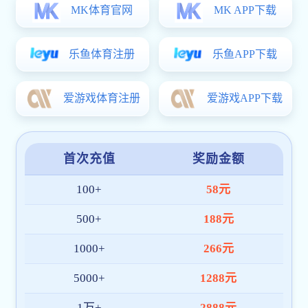
意甲教练战术信息
亚平宁半岛的足球，从来不只是战术板的黑白线
条，它更像是一幅浓墨重彩的油画，每一次落笔都...
2026-08-07
认识埃托奥：代表作品资料整理：关键助攻